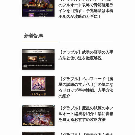
のフルオート攻略で青箱確定ラ
インを目指す：予兆解除は水着
ホルスが攻略のカギに！
新着記事
【グラブル】武勇の証明の入手
方法と使い道を徹底解説
【グラブル】ペルフィード（魔
星の試練のマナベリ）の気にな
るドロップ率や性能、入手方法
の紹介
【グラブル】魔星の試練の水フ
ルオート編成を紹介！楽に青箱
を狙えるおすすめ攻略方法
【グラブル】『天元たる六色の