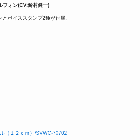
フォン(CV:鈴村健一)
ンとボイススタンプ2種が付属。
ル（１２ｃｍ）/SVWC-70702