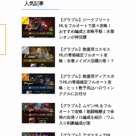
人気記事
【グラブル】ジークフリート
HLをフルオートで楽々攻略！
おすすめ編成と攻略手順：水着
シオンが神活躍
【グラブル】救援用コスモス
HLの青箱確定フルオート攻
略：水着メイガス活躍の巻！？
【グラブル】救援用ディアスポ
ラHLの青箱確定フルオート攻
略：ヒット数予兆はハロウィン
ククルにお任せ
【グラブル】ムゲンHLをフル
オートで攻略！敢闘報酬まで余
裕の自発ソロ編成を紹介：ワム
入り剣豪編成が楽
【グラブル】アガスティアHL