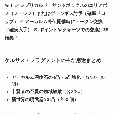
先！
✅
レプリカルド・サンドボックスのエリアボ
ス（ミーレス）またはゲージボス討伐（確率ドロ
ップ）
✅
アーカルム外伝開催時にトークン交換
（確実入手）
🚫
ポイントやクォーツでの交換は非
推奨！
ケルサス・フラグメントの主な用途まとめ
アーカルム召喚石の4凸・5凸強化
（各10～20
個）
十賢者の至賢の領域解放
（各30個）
新世界の礎武器の5凸
（各30個）