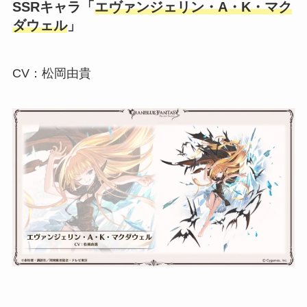
SSRキャラ「
エヴァンジェリン・A・K・マク
ダウェル
」
CV：松岡由貴