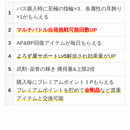
パス購入時に至極の指輪×3、各属性の耳飾り
1
×1がもらえる
2
マルチバトル自発挑戦可能回数UP
3
AP&BP回復アイテムが毎日もらえる
4
よろず屋サポートLv5
解放され効果量がUP
5
武勲･栄誉の輝き 獲得量&上限2倍
購入毎にプレミアムポイント１Pもらえる
6
プレミアムポイントを貯めて
金剛晶
など貴重
アイテムと交換可能