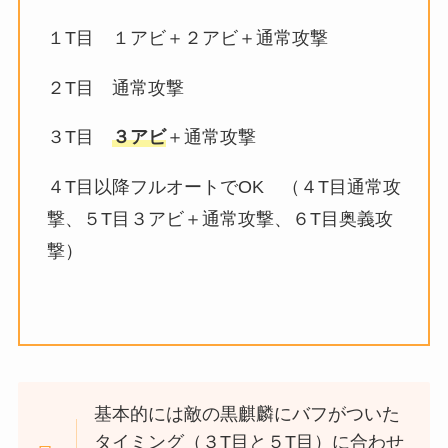
１T
目
１アビ＋２アビ＋通常攻撃
２T
目
通常攻撃
３T
目
３アビ
＋通常攻撃
４T
目以降フルオートでOK
（４T目通常攻
撃、５T目３アビ＋通常攻撃、６T目奥義攻
撃）
基本的には敵の黒麒麟にバフがついた
タイミング（３T目と５T目）に合わせ