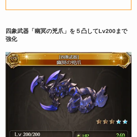
四象武器「幽冥の兇爪」を５凸してLv200まで
強化