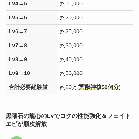
Lv4→5
約15,000
Lv5→6
約20,000
Lv6→7
約25,000
Lv7→8
約30,000
Lv8→9
約40,000
Lv9→10
約50,000
合計必要経験値
約20万(
冥獣神核
50個分
)
黒曜石の龍心のLvでコクの性能強化＆
フェイト
エピが順次解放