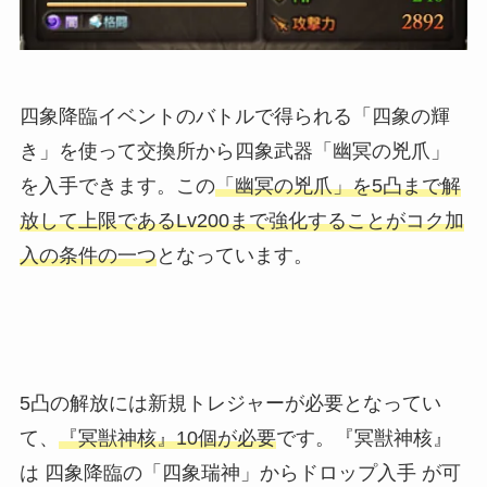
四象降臨イベントのバトルで得られる「四象の輝
き」を使って交換所から四象武器「幽冥の兇爪」
を入手できます。この
「幽冥の兇爪」を5凸まで解
放して上限であるLv200まで強化することがコク加
入の条件の一つ
となっています。
5凸の解放には新規トレジャーが必要となってい
て、
『冥獣神核』10個が必要
です。『冥獣神核』
は 四象降臨の「四象瑞神」からドロップ入手 が可