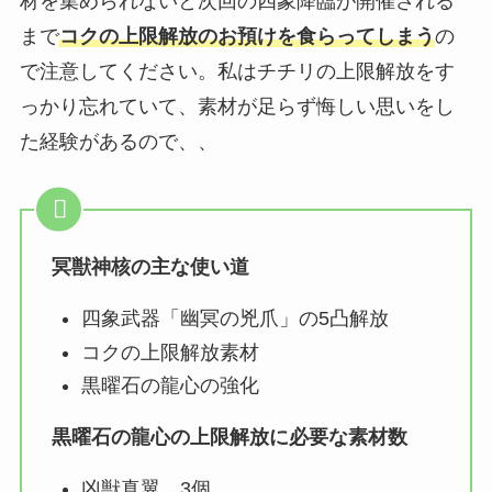
材を集められないと次回の四象降臨が開催される
まで
コク
の上限解放のお預けを食らってしまう
の
で注意してください。私はチチリの上限解放をす
っかり忘れていて、素材が足らず悔しい思いをし
た経験があるので、、
冥獣神核の主な使い道
四象武器「幽冥の兇爪」の5凸解放
コクの上限解放素材
黒曜石の龍心の強化
黒曜石の龍心の上限解放に必要な素材数
凶獣真翼 3個