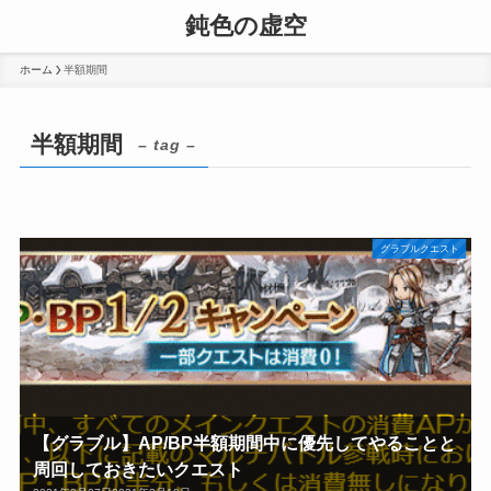
鈍色の虚空
ホーム
半額期間
半額期間
– tag –
グラブルクエスト
【グラブル】AP/BP半額期間中に優先してやることと
周回しておきたいクエスト