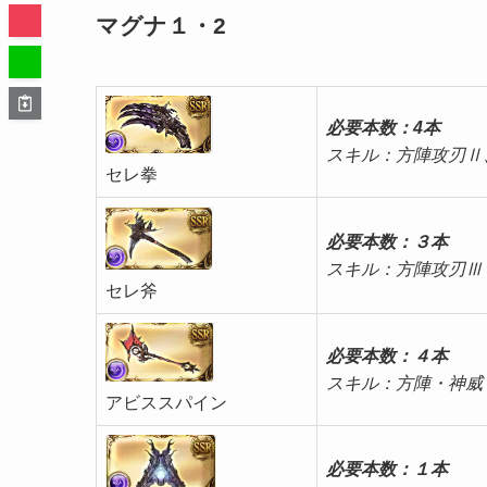
マグナ１・2
必要本数：
4本
スキル：方陣攻刃Ⅱ
セレ拳
必要本数：
３本
スキル
セレ斧
必要本数：
４本
スキル：方陣・神威
アビススパイン
必要本数：
１本