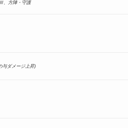
Ⅲ、方陣・守護
技(アビリティの与ダメージ上昇)