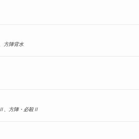
、方陣背水
：方陣攻刃Ⅲ
Ⅱ、方陣・必殺Ⅱ