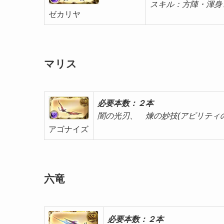
スキル：方陣・渾身
ゼカリヤ
マリス
必要本数：
２本
闇の光刃、 煉の妙
アゴナイズ
六竜
必要本数：
２本