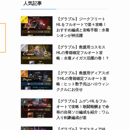
人気記事
【グラブル】ジークフリート
HLをフルオートで楽々攻略！
おすすめ編成と攻略手順：水着
シオンが神活躍
【グラブル】救援用コスモス
HLの青箱確定フルオート攻
略：水着メイガス活躍の巻！？
【グラブル】救援用ディアスポ
ラHLの青箱確定フルオート攻
略：ヒット数予兆はハロウィン
ククルにお任せ
【グラブル】ムゲンHLをフル
オートで攻略！敢闘報酬まで余
裕の自発ソロ編成を紹介：ワム
入り剣豪編成が楽
【グラブル】アガスティアHL