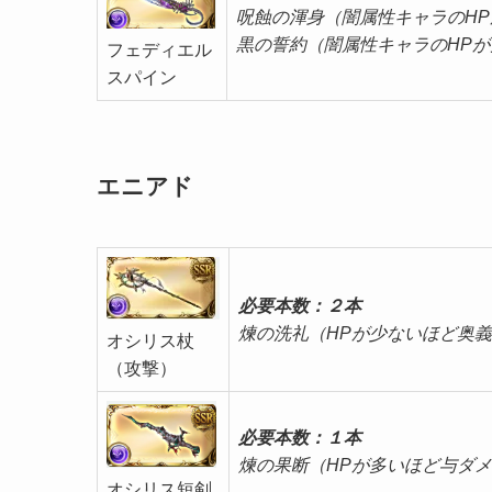
呪蝕の渾身（闇属性キャラのH
黒の誓約（闇属性キャ
フェディエル
スパイン
エニアド
必要本数：２
本
煉の洗礼（HPが少ないほど奥
オシリス杖
（攻撃）
必要本数：
１本
煉の果断（HPが
オシリス短剣