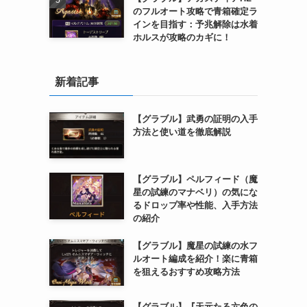
のフルオート攻略で青箱確定ラ
インを目指す：予兆解除は水着
ホルスが攻略のカギに！
新着記事
【グラブル】武勇の証明の入手
方法と使い道を徹底解説
【グラブル】ペルフィード（魔
星の試練のマナベリ）の気にな
るドロップ率や性能、入手方法
の紹介
【グラブル】魔星の試練の水フ
ルオート編成を紹介！楽に青箱
を狙えるおすすめ攻略方法
【グラブル】『天元たる六色の