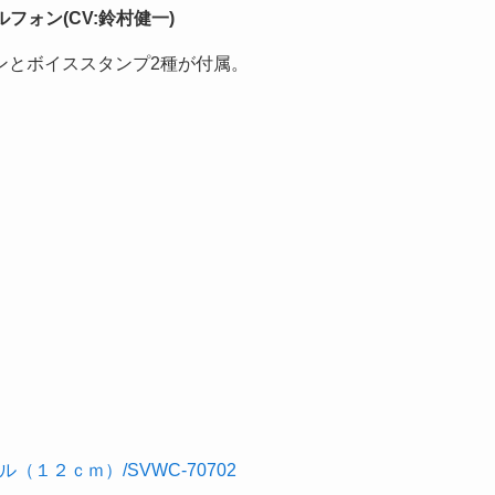
フォン(CV:鈴村健一)
ンとボイススタンプ2種が付属。
ル（１２ｃｍ）/SVWC-70702