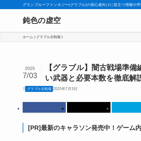
グランブルーファンタジー(グラブル)の初心者向けに役立つ情報や
鈍色の虚空
ホーム
グラブル古戦場
【グラブル】闇古戦場準備
2025
7/03
い武器と必要本数を徹底解
2025年7月3日
グラブル古戦場
[PR]最新のキャラソン発売中！ゲーム