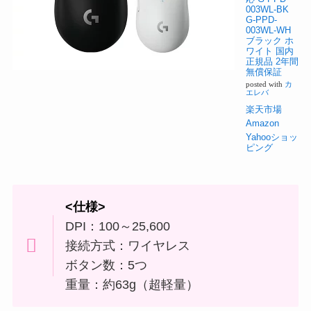
003WL-BK
G-PPD-
003WL-WH
ブラック ホ
ワイト 国内
正規品 2年間
無償保証
posted with
カ
エレバ
楽天市場
Amazon
Yahooショッ
ピング
<仕様>
DPI：100～25,600
接続方式：ワイヤレス
ボタン数：5つ
重量：約63g（超軽量）