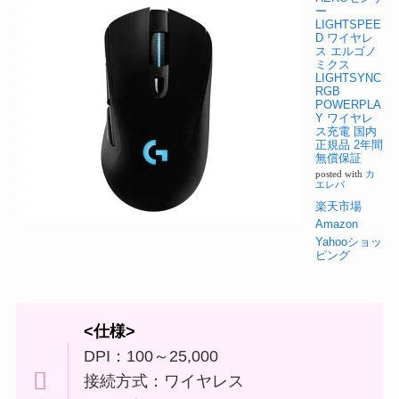
ー
LIGHTSPEE
D ワイヤレ
ス エルゴノ
ミクス
LIGHTSYNC
RGB
POWERPLA
Y ワイヤレ
ス充電 国内
正規品 2年間
無償保証
posted with
カ
エレバ
楽天市場
Amazon
Yahooショッ
ピング
<仕様>
DPI：100～25,000
接続方式：ワイヤレス