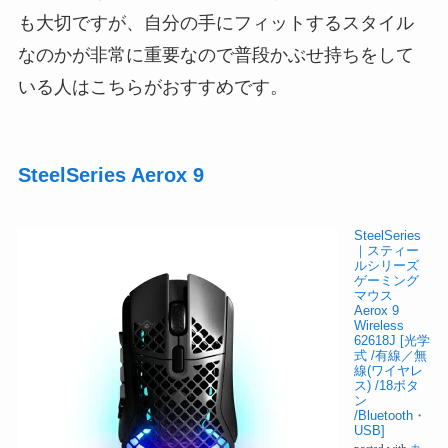
も大切ですが、自分の手にフィットするスタイル
なのかが非常に重要なので普段かぶせ持ちをして
いる人はこちらがおすすめです。
SteelSeries Aerox 9
SteelSeries
｜スティー
ルシリーズ
ゲーミング
マウス
Aerox 9
Wireless
62618J [光学
式 /有線／無
線(ワイヤレ
ス) /18ボタ
ン
/Bluetooth・
USB]